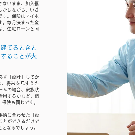
さないまま、加入継
しかしながら、いざ
です。保険はマイホ
す。毎月決まった金
は、住宅ローンと同
を建てるときと
入することが大
必ず「設計」してか
に、将来を見すえた
ームの場合、家族状
活用するかなど、個
。保険も同じです。
事情に合わせた「設
ことができるだけで
えとなるでしょう。