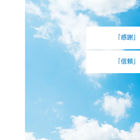
「感謝」
「信頼」
私たちは