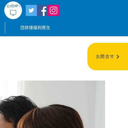
公式HP↓
団体様福利厚生
お問合せ