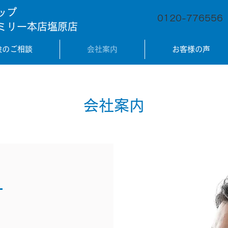
ップ
0120-776556
ミリー本店塩原店
険のご相談
会社案内
お客様の声
会社案内