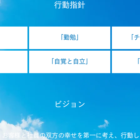
行動指針
「勤勉」
「チ
「自覚と自立」
「
ビジョン
、お客様と社員の双方の幸せを第一に考え、行動し